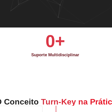
0
+
Suporte Multidisciplinar
 Conceito
Turn-Key na Práti